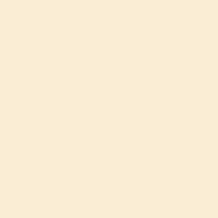
Themen
Beliebteste Arti
Behandlungen
Ich bade gerade m
Cremes & Salben
Duschgel
Desinfektion
Ist Neurodermitis 
Esoterik
Zistrose
Körperpflege
Rückblick 2011
Psychotherapie
Gibt es den typis
Stoffwechsel
Sun Ozon
Fragen
Regividerm im Test
Kontroversen
Erst ess ich dich, 
Lebenslauf
Eine Erfolgsgeschi