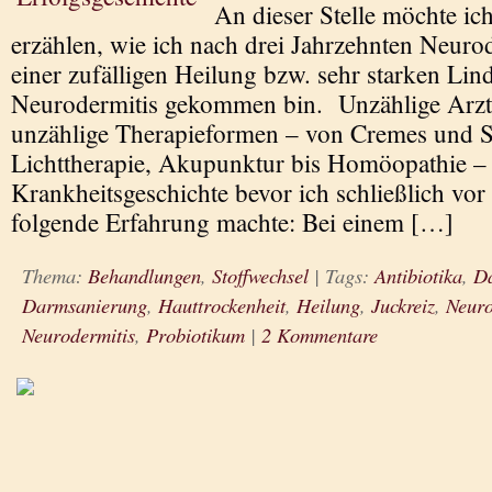
An dieser Stelle möchte ic
erzählen, wie ich nach drei Jahrzehnten Neuro
einer zufälligen Heilung bzw. sehr starken Li
Neurodermitis gekommen bin. Unzählige Arzt
unzählige Therapieformen – von Cremes und S
Lichttherapie, Akupunktur bis Homöopathie –
Krankheitsgeschichte bevor ich schließlich vor 
folgende Erfahrung machte: Bei einem […]
Thema:
Behandlungen
,
Stoffwechsel
|
Tags:
Antibiotika
,
Da
Darmsanierung
,
Hauttrockenheit
,
Heilung
,
Juckreiz
,
Neuro
Neurodermitis
,
Probiotikum
|
2 Kommentare