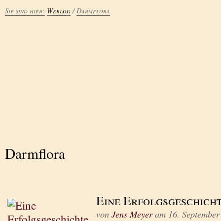
Sie sind hier:
Weblog
/
Darmflora
Darmflora
Eine Erfolgsgeschich
von
Jens Meyer
am
16. September