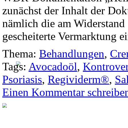
zunächst der Inhalt der Do
nämlich die am Widerstand 
gescheiterte Vermarktung e
Thema:
Behandlungen
,
Cre
Tags:
Avocadoöl
,
Kontrove
Psoriasis
,
Regividerm®
,
Sa
Einen Kommentar schreibe