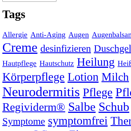
Tags
Allergie
Anti-Aging
Augen
Augenbalsa
Creme
desinfizieren
Duschge
Heilung
Hautpflege
Hautschutz
Hei
Körperpflege
Lotion
Milch
Neurodermitis
Pflege
Pf
Schub
Salbe
Regividerm®
symptomfrei
Ther
Symptome