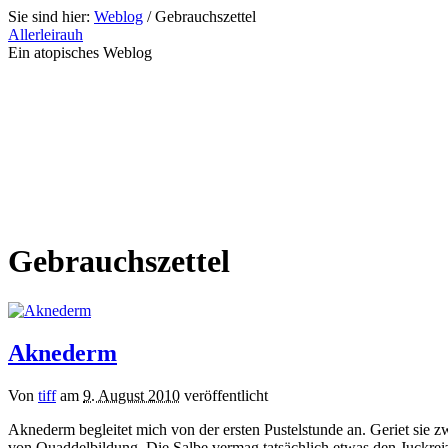
Sie sind hier:
Weblog
/
Gebrauchszettel
Allerleirauh
Ein atopisches Weblog
Gebrauchszettel
Aknederm
Von
tiff
am
9. August 2010
veröffentlicht
Aknederm begleitet mich von der ersten Pustelstunde an. Geriet sie zw
von Quaddelbildung. Die Salbe vermag tatsächlich etwas den Juckre