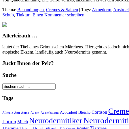
Thema:
Behandlungen
,
Cremes & Salben
|
Tags:
Aknederm
,
Austroc
Schub
,
Tinktur
|
Einen Kommentar schreiben
Allerleirauh …
lautet der Titel eines Grimm'schen Märchens. Hier geht es jedoch nich
atopische Ekzem, landläufig auch Neurodermitis genannt.
Juckt Ihnen der Pelz?
Suche
Tags
Creme
Cortison
Avocadoöl
Bleiche
Allergie
Anti-Aging
Augen
Augenbalsam
Neurodermiti
Neurodermitiker
Lotion
Milch
Zistrose
Therapie
Winter
Tinktur
Urlaub
Vitamin E
Walnüsse