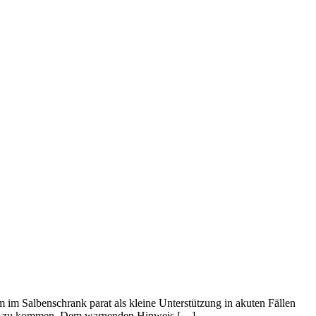
em im Salbenschrank parat als kleine Unterstützung in akuten Fällen
 Ruhe zu kommen. Dem warnenden Hinweis […]