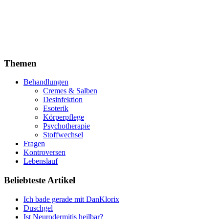
Themen
Behandlungen
Cremes & Salben
Desinfektion
Esoterik
Körperpflege
Psychotherapie
Stoffwechsel
Fragen
Kontroversen
Lebenslauf
Beliebteste Artikel
Ich bade gerade mit DanKlorix
Duschgel
Ist Neurodermitis heilbar?