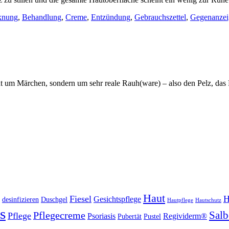
knung
,
Behandlung
,
Creme
,
Entzündung
,
Gebrauchszettel
,
Gegenanzei
t um Märchen, sondern um sehr reale Rauh(ware) – also den Pelz, das Fe
Haut
Fiesel
H
Gesichtspflege
desinfizieren
Duschgel
Hautpflege
Hautschutz
s
Salb
Pflegecreme
Pflege
Psoriasis
Regividerm®
Pubertät
Pustel