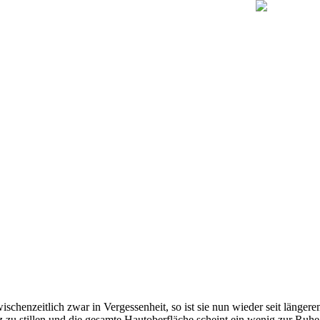
ischenzeitlich zwar in Vergessenheit, so ist sie nun wieder seit länger
iz zu stillen und die gesamte Hautoberfläche scheint ein wenig zur