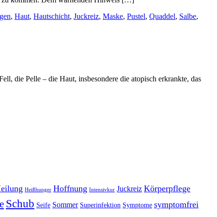
gen
,
Haut
,
Hautschicht
,
Juckreiz
,
Maske
,
Pustel
,
Quaddel
,
Salbe
,
ll, die Pelle – die Haut, insbesondere die atopisch erkrankte, das
eilung
Hoffnung
Körperpflege
Juckreiz
Heißhunger
Intensivkur
Schub
e
symptomfrei
Sommer
Seife
Superinfektion
Symptome