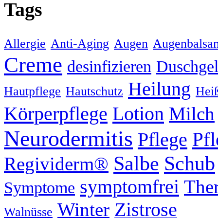
Tags
Allergie
Anti-Aging
Augen
Augenbalsa
Creme
desinfizieren
Duschge
Heilung
Hautpflege
Hautschutz
Hei
Körperpflege
Lotion
Milch
Neurodermitis
Pflege
Pf
Schub
Salbe
Regividerm®
symptomfrei
Ther
Symptome
Zistrose
Winter
Walnüsse