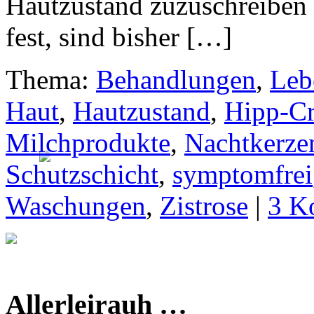
Hautzustand zuzuschreiben i
fest, sind bisher […]
Thema:
Behandlungen
,
Leb
Haut
,
Hautzustand
,
Hipp-C
Milchprodukte
,
Nachtkerze
Schutzschicht
,
symptomfrei
Waschungen
,
Zistrose
|
3 K
Allerleirauh …