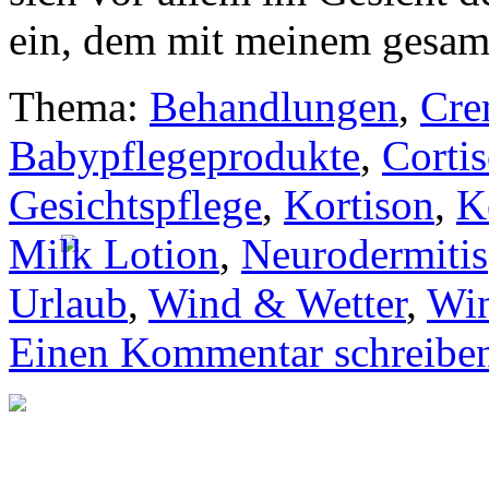
ein, dem mit meinem gesa
Thema:
Behandlungen
,
Cre
Babypflegeprodukte
,
Corti
Gesichtspflege
,
Kortison
,
K
Milk Lotion
,
Neurodermitis
Urlaub
,
Wind & Wetter
,
Win
Einen Kommentar schreibe