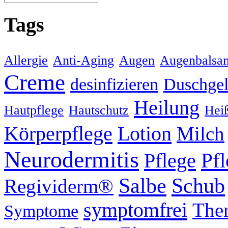
Tags
Allergie
Anti-Aging
Augen
Augenbalsa
Creme
desinfizieren
Duschge
Heilung
Hautpflege
Hautschutz
Hei
Körperpflege
Lotion
Milch
Neurodermitis
Pflege
Pf
Schub
Salbe
Regividerm®
symptomfrei
Ther
Symptome