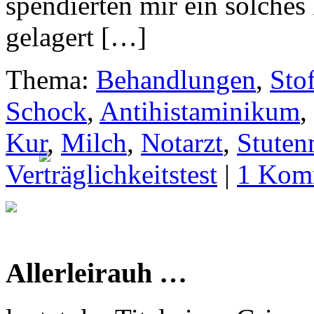
spendierten mir ein solches
gelagert […]
Thema:
Behandlungen
,
Sto
Schock
,
Antihistaminikum
,
Kur
,
Milch
,
Notarzt
,
Stuten
Verträglichkeitstest
|
1 Kom
Allerleirauh …