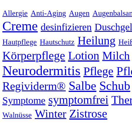
Allergie
Anti-Aging
Augen
Augenbalsa
Creme
desinfizieren
Duschge
Heilung
Hautpflege
Hautschutz
Hei
Körperpflege
Lotion
Milch
Neurodermitis
Pflege
Pf
Schub
Salbe
Regividerm®
symptomfrei
Ther
Symptome
Zistrose
Winter
Walnüsse