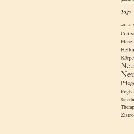
Tags
Allergie
A
Cortis
Fiesel
Heilu
Körpe
Neu
Neu
Pfle
Regiv
Superin
Therap
Zistro