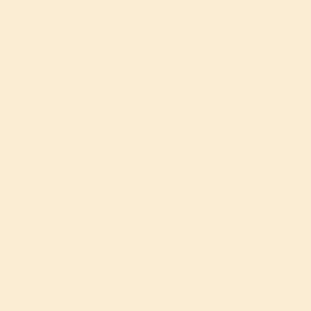
Beliebteste Artikel
Neueste Art
Ich bade gerade mit DanKlorix
Anti-Aging f
Duschgel
Time for a c
Ist Neurodermitis heilbar?
Adventsfrage
Zistrose
Notfallbad
Rückblick 2011
Hipp war ges
Gibt es den typischen Neurodermitiker?
Creme-Tipp
Sun Ozon
Seife! Mein e
Regividerm im Test II
Gibt es den 
Erst ess ich dich, dann kratz ich mich
Rückblick 20
Eine Erfolgsgeschichte
Sommer-Upd