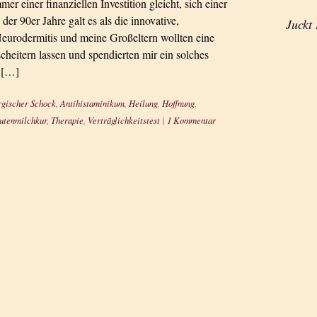
er einer finanziellen Investition gleicht, sich einer
er 90er Jahre galt es als die innovative,
Juckt
eurodermitis und meine Großeltern wollten eine
cheitern lassen und spendierten mir ein solches
t […]
rgischer Schock
,
Antihistaminikum
,
Heilung
,
Hoffnung
,
utenmilchkur
,
Therapie
,
Verträglichkeitstest
|
1 Kommentar