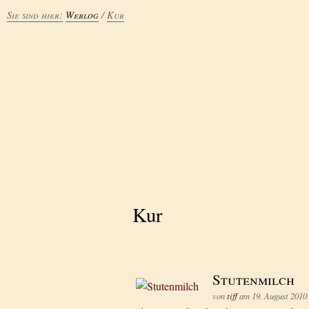
Sie sind hier:
Weblog
/
Kur
Kur
Stutenmilch
von
tiff
am
19. August 2010