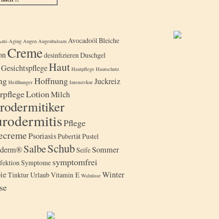
Avocadoöl
Bleiche
nti-Aging
Augen
Augenbalsam
Creme
on
desinfizieren
Duschgel
Haut
Gesichtspflege
Hautpflege
Hautschutz
ng
Hoffnung
Juckreiz
Heißhunger
Intensivkur
rpflege
Lotion
Milch
rodermitiker
rodermitis
Pflege
gecreme
Psoriasis
Pubertät
Pustel
Schub
Salbe
iderm®
Sommer
Seife
symptomfrei
fektion
Symptome
ie
Winter
Tinktur
Urlaub
Vitamin E
Walnüsse
se