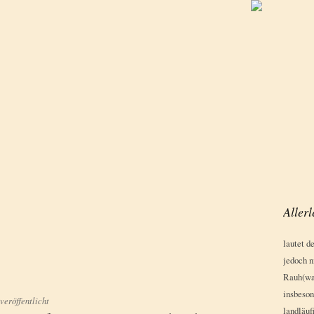
Aller
lautet d
jedoch n
Rauh(war
insbeson
veröffentlicht
landläuf