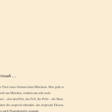
leirauh …
er Titel eines Grimm'schen Märchens. Hier geht es
icht um Märchen, sondern um sehr reale
e) – also den Pelz, das Fell, die Pelle – die Haut,
dere die atopisch erkrankte, das atopische Ekzem,
ig auch Neurodermitis genannt.