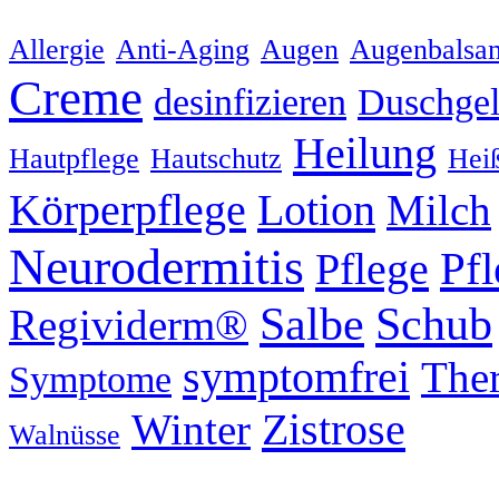
Allergie
Anti-Aging
Augen
Augenbalsa
Creme
desinfizieren
Duschge
Heilung
Hautpflege
Hautschutz
Hei
Körperpflege
Lotion
Milch
Neurodermitis
Pflege
Pf
Schub
Salbe
Regividerm®
symptomfrei
Ther
Symptome
Zistrose
Winter
Walnüsse