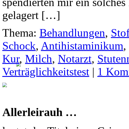
spendierten mir ein solches
gelagert […]
Thema:
Behandlungen
,
Sto
Schock
,
Antihistaminikum
,
Kur
,
Milch
,
Notarzt
,
Stuten
Verträglichkeitstest
|
1 Kom
Allerleirauh …